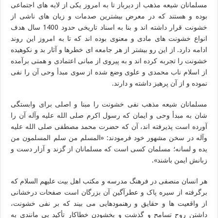
مسلمانان شیعه مذهب از دیرباز تا به امروز یکی از لایه های اجتماعی
بوده و هستند که در معرض بیشترین صدمات و زیان های ناشی از
خشونت قرار داشته اند و بنا به اسناد تاریخی حدود 1400 سال هدف
انواع خشونت های مادی و معنوی بوده اند که تا به امروز این روند
ادامه دارد. از این رو بیشتر از هر جامعه ای خطرها و آثار بد و نکوهیده
خشونت را تجربه کرده اند و به پیروی از مبانی اعتمادی و همتی برآمده
از اسلام ناب محمدی و علوی وضع شده از سوی مبدأ وحی آن را نفی
نموده و از آن پرهیز داشته و دارند.
مسلمانان شیعه مذهب نفی خشونت را مبنا و اصلی برای وابستگی
شان به مبدأ وحی و ایمان که رسول اکرم صلی الله علیه وآله آن را
آورده است پذیرفته اند، آن که حضرت محمد مصطفی صلی الله علیه
وآله در سخن مشهور خود فرمودند: «المسلم من سلم المسلمون من
یده و لسانه؛ مسلمان کسی است که مسلمانان از گزند و آزار دست و
زبانش ایمن باشند».
هر انسان منصفی در فرهنگ مدرسه و مکتب اهل بیت علیهم السلام که
برگرفته از سیره پاک و عطرآگین آن بزرگان است صفحات درخشانی
از واقعیت ها و حقایق و رهنمودهایی می بیند که بر نفی خشونت،
داشتن روح تسامح و گذشت و بخشودن خطاکار تأکید بی مانندی به