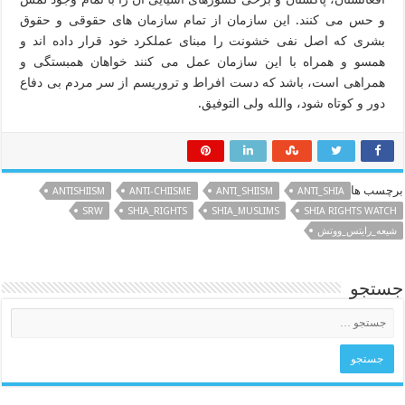
و حس می کنند. این سازمان از تمام سازمان های حقوقی و حقوق
بشری که اصل نفی خشونت را مبنای عملکرد خود قرار داده اند و
همسو و همراه با این سازمان عمل می کنند خواهان همبستگی و
همراهی است، باشد که دست افراط و تروریسم از سر مردم بی دفاع
دور و کوتاه شود، والله ولی التوفیق.
برچسب ها
ANTISHIISM
ANTI-CHIISME
ANTI_SHIISM
ANTI_SHIA
SRW
SHIA_RIGHTS
SHIA_MUSLIMS
SHIA RIGHTS WATCH
شیعه_رایتس_ووتش
جستجو