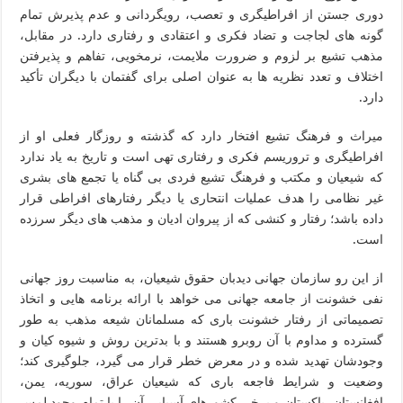
دوری جستن از افراطیگری و تعصب، رویگردانی و عدم پذیرش تمام
گونه های لجاجت و تضاد فکری و اعتقادی و رفتاری دارد. در مقابل،
مذهب تشیع بر لزوم و ضرورت ملایمت، نرمخویی، تفاهم و پذیرفتن
اختلاف و تعدد نظریه ها به عنوان اصلی برای گفتمان با دیگران تأکید
دارد.
میراث و فرهنگ تشیع افتخار دارد که گذشته و روزگار فعلی او از
افراطیگری و تروریسم فکری و رفتاری تهی است و تاریخ به یاد ندارد
که شیعیان و مکتب و فرهنگ تشیع فردی بی گناه یا تجمع های بشری
غیر نظامی را هدف عملیات انتحاری یا دیگر رفتارهای افراطی قرار
داده باشد؛ رفتار و کنشی که از پیروان ادیان و مذهب های دیگر سرزده
است.
از این رو سازمان جهانی دیدبان حقوق شیعیان، به مناسبت روز جهانی
نفی خشونت از جامعه جهانی می خواهد با ارائه برنامه هایی و اتخاذ
تصمیماتی از رفتار خشونت باری که مسلمانان شیعه مذهب به طور
گسترده و مداوم با آن روبرو هستند و با بدترین روش و شیوه کیان و
وجودشان تهدید شده و در معرض خطر قرار می گیرد، جلوگیری کند؛
وضعیت و شرایط فاجعه باری که شیعیان عراق، سوریه، یمن،
افغانستان، پاکستان و برخی کشورهای آسیایی آن را با تمام وجود لمس