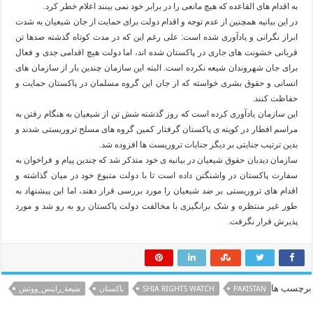
به اقدام های القاعده که هیچ مانعی را در برابر خود نمی بینند اعلام خطر کرد.
در این بیانیه همچنین از عدم توجه و اقدام دولت برای حمایت از جان شیعیان به شدت
ابراز نگرانی و یادآوری شده است: علی رغم این که در مدت کوتاه گذشته صدها تن
قربانی خشونت های جاری در پاکستان شده اند، اما دولت هیچ اقدامی جدی و فعال
برای جان شهروندان شیعه نکرده است. البته این سازمان چندین بار از سازمان های
انسانی و حقوق بشری خواسته که از جان این گروه مسلمان در پاکستان حمایت و
حفاظت کنند.
این سازمان یادآوری کرده است که روز گذشته شش تن از شیعیان به هنگام رفتن به
مراسم افطار در کویته ی پاکستان گرفتار کمین گروه های مسلح تروریستی شدند و
بدین ترتیب جنایتی بر دیگر جنایات تروریست ها افزوده شد.
سازمان دیدبان حقوق شیعیان در بیانیه ی خود متذکر شد که چندین پیام و فراخوان به
سفارت پاکستان در واشنگتن داده است تا با دولت متبوع خود در میان گذاشته و
اقدام های تروریستی بر ضد شیعیان را مورد بررسی قرار دهند، اما این پیشنهاد به
طور غیر منتظره و شک برانگیزی با مخالفت دولت پاکستان رو به رو شد و مورد
پذیرش قرار نگرفت.
برچسب ها
PAKISTAN
SHIA RIGHTS WATCH
باكستان
شيعة_رايتس_ووتش