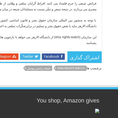
فرائض شیعی را جرم قلمداد می کنند
.
افراط گرایان سلفی و وهّابی از 
مصری می پردازند
.
در نتیجه تبیض و تنفّر نسبت به مسلمانان شیعه در میان
با توجه به منشور بین المللی سازمان حقوق بشر و قانون اساسی کشور 
دانشگاه الازهر نباید با نقض حقوق بشر و تسلیم در برابرتفکّرات سلفی به اعت
این سازمان
(shia rights watch)
از دانشگاه الازهر می خواهد تا بازجویی ه
بشناسد
.
leupon
Twitter
Facebook
اشتراک گذاری
برچسب ها
SHIA RIGHTS WATCH
شيعة_رايتس_ووتش
You shop, Amazon gives