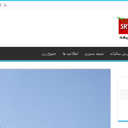
رش سالیانه
شیعه ستیزى
اطلاعیه ها
حقوق زن