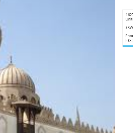
1627
Unit
SRWD
Pho
Fax: