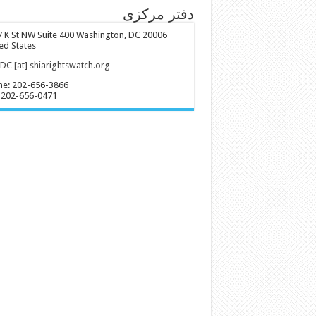
دفتر مرکزی
 K St NW Suite 400 Washington, DC 20006
ed States
C [at] shiarightswatch.org
ne: 202-656-3866
 202-656-0471