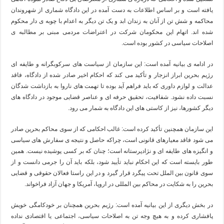
یافته است و بر اساس اطلاعات به دست آمده در این دادگاه شماری از شهروندان
محاکمه و شش تن از آنان به زندان ابد و یک تن دیگر به اعدام با چوبه ی دار محکوم
شده اند. اتهام این محکومان شرکت در اعتراضات مردمی مبنی بر مطالبه ی
اصلاحات سیاسی در کشور بوده است.
در ادامه ی بیانیه آمده است: این سازمان از سیاست های سرکوبگرانه و طایفه ای
رژیم بحرین ابراز انزجار و تأکید می کند که احکام اخیر صادر شده از دادگاه، فاقد
عدالت و لوازم داوری که باید فراهم آید بوده تا تهمت های ناروا به بازداشت شدگان
نسبت داده نشود. شفافیت، تحقیق حرفه ای و عناصر قضایی موجود در دادگاه های
دیگر کشورها، نیز از کاستی های این دادگاه به شمار می رود.
این سازمان همچنین تأکید کرده است: غالب احکامی که از سوی محاکم بحرین صادر
می شود فاقد معیارهای قانونی است، چراکه حاصل و نتیجه ی سفارش های سیاسی
و انگیزه های طایفه ای و نژادپرستانه است؛ چنان که بر کسی پوشیده نیست. همین
طور بایسته است که این احکام نباید تأیید شود، بلکه باید آن را جرمی دانست و از
سوی قانون بین الملل تحت پیگرد قرار گیرد و در این راستا فعالان حقوقی و قضایی
بحرین را به شکایت در محاکم بین المللی در اروپا، آمریکا و جهان آزاد فراخواند.
در بخش دیگری از این بیانیه آمده است: رژیم بحرین همچنان بر خودکامگی خویش
پافشاری کرده و به هیچ وجه تن به اصلاحات سیاسی، اجتماعی یا اقتصادی نداده