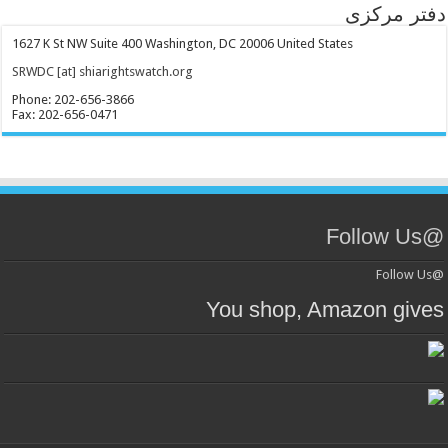
دفتر مرکزی
1627 K St NW Suite 400 Washington, DC 20006 United States
SRWDC [at] shiarightswatch.org
Phone: 202-656-3866
Fax: 202-656-0471
@Follow Us
@Follow Us
You shop, Amazon gives