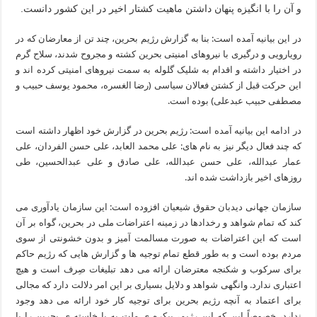
و آن را با انگیزه پنهان داشتن ماهیت کشتار اخیر در این کشور دانست.
در این بیانیه آمده است: بنا به گزارش رژیم بحرین، چند تن از معارضان که در
رویارویی و درگیری با نیروهای امنیتی بحرین کشته و مجروح شدند، سلاح گرم
در اختیار داشته و اقدام به شلیک گلوله به سمت نیروهای امنیتی کرده اند و
این حرکت قبل از کشتن فعالان سیاسی (رضا الغسره، محمود یوسف حبیب و
مصطفی حبیب عبدعلی) بوده است.
در ادامه این بیانیه آمده است: رژیم بحرین در گزارش خود اظهار داشته است
که چند فعال دیگر نیز به نام های: علی محمد العابد، علی حسن الفردان، علی
عمار عبدالله، علی حسن عبدالله، علی صادق و علی عبدالحسین، طی
روزهای اخیر بازداشت شده اند.
سازمان جهانی دیدبان حقوق شیعیان افزوده است: این سازمان یادآوری می
کند که تمام شواهد و رخدادها در زمینه اعتراضات ملی در بحرین، گواه بر آن
است که این اعتراضات به صورت مسالمت آمیز و بدون خشونتی از سوی
مردم بوده است و به طور قطع تمام توجیه ها و گزارش هایی که رژیم حاکم
برای سرکوب و شکنجه معترضان ارائه می دهد تبلیغات صِرف است و هیچ
اعتباری ندارد. وانگهی شواهد و دلایل بسیاری بر این امر دلالت دارد که مجالی
برای اعتماد به آنچه رژیم بحرین برای توجیه کار خود ارائه می دهد وجود
ندارد، خصوصاً این که این رژیم، پیکره ی ملت به پا خاسته ی بحرین را با