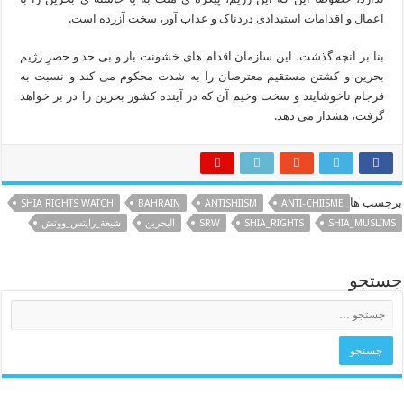
اعمال و اقدامات استبدادی دردناک و عذاب آور، سخت آزرده است.
بنا بر آنچه گذشت، این سازمان اقدام های خشونت بار و بی حد و حصرِ رژیم
بحرین و کشتن مستقیم معترضان را به شدت محکوم می کند و نسبت به
فرجام ناخوشایند و سخت وخیم آن که در آینده کشور بحرین را در بر خواهد
گرفت، هشدار می دهد.
برچسب ها
SHIA RIGHTS WATCH
BAHRAIN
ANTISHIISM
ANTI-CHIISME
SHIA_MUSLIMS
SHIA_RIGHTS
SRW
البحرين
شيعة_رايتس_ووتش
جستجو