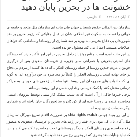
خشونت ها در بحرین پایان دهید
آبان ۱۱, ۱۳۹۱
فارسی
سازمان بین المللی حقوق شیعیان جهان طی بیانیه ای سازمان ملل متحد و جامعه ی
جهانی را نسبت به سکوت غیر اخلاقی شان در قبال جنایاتی که رژیم بحرین بر ضد
شهروندان بی دفاع بحرینی، به ویژه بر ضد شماری از روستاها و مناطقی که خواهان
اصلاحات هستند، اعمال می کند مسئول خوانده است.
در این بیانیه آمده است: منابع موثق از داخل بحرین بر این امر تأکید دارند که دستگاه
های امنیتی بحرینی با همراهی سپر جزیره ی عربستان سعودی پس از درگیری
خونین با مردم چندین روستا از جمله روستای العکر ـ که ده ها کشته از مردم بی دفاع
بر جای نهاده است ـ روستای العکر را کاملاً در محاصره ی خود درآورده اند، به گونه
ای که خانواده های مجروحان این روستا نتوانسته اند زخمی های خود را به مراکز
درمانی منتقل کنند یا کمک درمانی و غذایی به مردم این روستا برسانند.
برخی خبرها حاکی از آن است که به سبب شلیک گاز سمی توسط نیروهای امنیتی
محاصره کننده ی روستا عده ای از کودکان و سالخوردگان جان باخته اند و شماری
دیگر صدمات زیادی دیده اند.
از این رو بنیاد جهانی shia rights watch بر ضرورت اقدام سریع دبیرکل سازمان
ملل، آقای بان کی مون برای فشار بر رژیم های بحرین و عربستان سعودی به منظور
رفع محاصره ی روستای العکر و دیگر روستاهای تحت محاصره تأکید می کند و این
که نباید جنایات ضد بشری که در بحرین رخ می دهد نادیده گرفته شود.