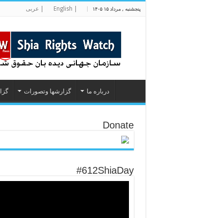
| English
| عربی
پنجشنبه , مرداد ۱۵ ۱۴۰۵
درباره ما
گزارشها وتصورات
گزا
Donate
#612ShiaDay