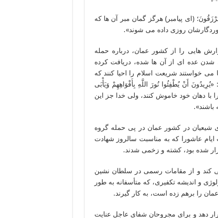
دَ رَبِّهِمْ یُرْزَقُونَ؛ (ای پیامبر) هرگز گمان مبر آن ها که
 پروردگارشان روزی داده می شوند».
ارش هایی را از کشور عمان، درباره حمله
شدن عده ای از آن ها شده، دریافت کرده
 می خواستند شریعت اسلام را احیا کنند که
 یُطْفِئُوا نُورَ اللَّهِ بِأَفْوَاهِهِمْ وَیَأْبَى
هند نور خدا را با دهان خود خاموش کنند، ولی خدا جز این
 باشند».
ای شیعیان در کشور عمان در پی حمله گروه
یام عاشورا که به مناسبت سالروز شهادت
ار شده بود، کشته و زخمی شدند.
می کند و از مقامات رسمی در سلطان نشین
وژی و اندیشه تکفیری، که متأسفانه به طور
ان را برهم زده است، به کار گیرند.
رار دهد و برای مجروحان شفای عاجل عنایت