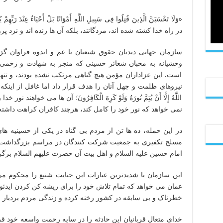
«وَلَا تَحْسَبَنَّ الَّذِینَ قُتِلُوا فِی سَبِیلِ اللَّهِ أَمْوَاتًا بَلْ أَحْیَاءٌ عِنْ
در راه خدا کشته شده‏ اند، مردگانند، بلکه آن ها زنده‏ اند و نزد
سازمان جهانی دیدبان حقوق شیعیان با غم و اندوه فراوان گز
وحشیانه به محبان شعائر حسینی که منجر به شهادت و زخمی 
است. این عزاداران مؤمن هیچ گناهی مرتکب نشده بودند، و تنها
نیروهای ظلمت و جهل آنان را هدف قرار داد اما غافل از اینکه: «یُرِیدُونَ أَنْ
اللَّهُ إِلَّا أَنْ یُتِمَّ نُورَهُ وَلَوْ کَرِهَ الْکَافِرُونَ؛ آن ها می ‏خوا
نمی‏ خواهد که نور خود را کامل کند، هرچند کافران کراهت داشته
در این حمله، ده ها تن از مردم بی گناه در یکی از حسینیه ه
مسلح تکفیری به جمعیت شرکت کنندگان در مراسم بزرگداشت ا
امام حسین علیه السلام و اهل بیت آن حضرت علیهم السلام برگز
این سازمان با شدیدترین عبارات این جنایت شنیع را محکوم 
عمان می خواهد که تمام تلاش خود را برای ریشه کن کردن ایدئول
خطرناک و بی سابقه در کشور رخنه کرده و زندگی مردم بردبار عم
خدای متعال قربانیان این حادثه را در سایه رحمت واسعه خود ق