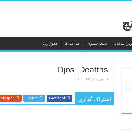
رش سالیانه
شیعه ستیزى
اطلاعیه ها
حقوق زن
Djos_Deatths
خرداد ۸, ۱۳۹۴
mbleupon
Twitter
Facebook
اشتراک گذاری