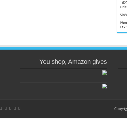
1627
Unit
SRWD
Pho
Fax:
You shop, Amazon gives