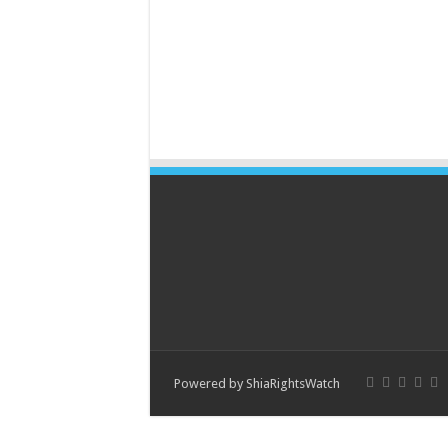
Powered by
ShiaRightsWatch