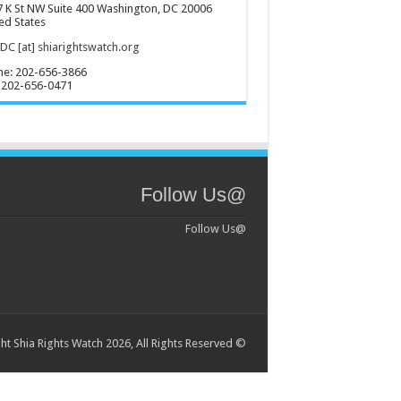
 K St NW Suite 400 Washington, DC 20006
ed States
C [at] shiarightswatch.org
ne: 202-656-3866
 202-656-0471
@Follow Us
@Follow Us
© Copyright Shia Rights Watch 2026, All Rights Reserved