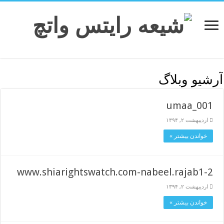
آرشیو وبلاگ
umaa_001
اردیبهشت ۲, ۱۳۹۴
خواندن بیشتر »
www.shiarightswatch.com-nabeel.rajab1-2
اردیبهشت ۲, ۱۳۹۴
خواندن بیشتر »