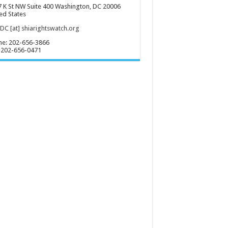
 K St NW Suite 400 Washington, DC 20006
ed States
C [at] shiarightswatch.org
ne: 202-656-3866
 202-656-0471