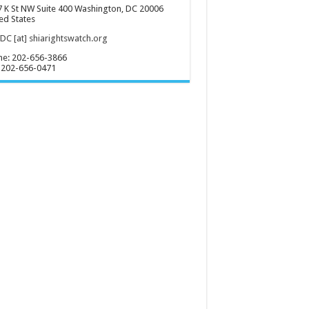
 K St NW Suite 400 Washington, DC 20006
ed States
C [at] shiarightswatch.org
ne: 202-656-3866
 202-656-0471