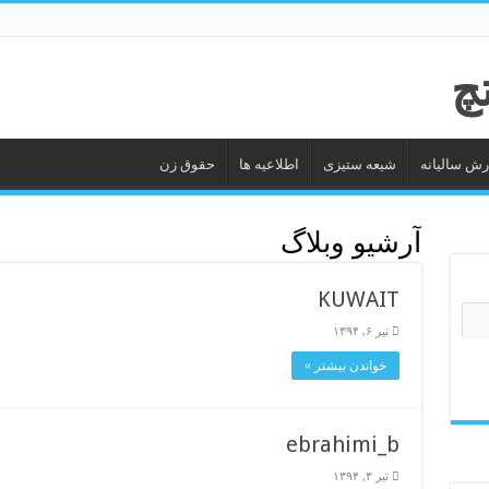
رش سالیانه
شیعه ستیزى
اطلاعیه ها
حقوق زن
آرشیو وبلاگ
KUWAIT
تیر ۶, ۱۳۹۴
خواندن بیشتر »
ebrahimi_b
تیر ۳, ۱۳۹۴