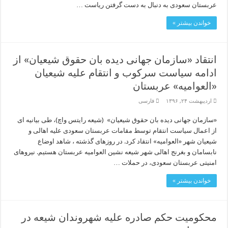
عربستان سعودی به دنبال به دست گرفتن ریاست …
خواندن بیشتر »
انتقاد «سازمان جهانى دیده بان حقوق شیعیان» از
ادامه سیاست سرکوب و انتقام علیه شیعیان
«العوامیه» عربستان
اردیبهشت ۲۴, ۱۳۹۶
فارسی
«سازمان جهانی دیده بان حقوق شیعیان» (شیعه رایتس واچ)، طی بیانیه ای
از اعمال سیاست انتقام توسط مقامات عربستان سعودی علیه اهالی و
شیعیان شهر «العوامیه» انتقاد کرد. در روزهای گذشته ، شاهد اوضاع
نابسامان و بغرنج اهالی شهر شیعه نشین العوامیه عربستان هستیم. نیروهای
امنیتی عربستان سعودی، در حملات …
خواندن بیشتر »
محکومیت حکم صادره علیه شهروندان شیعه در