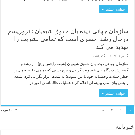
خواندن بیشتر »
سازمان جهانی دیده بان حقوق شیعیان : تروریسم
درحال رشد، خطری است که تمامی بشریت را
تهدید می کند
آذر ۲, ۱۳۹۴
فارسی
سازمان جهانی دیده بان حقوق شیعیان (شیعه رایتس واچ) ، از رشد و
گسترش دیدگاه های خشونت گرایی و تروریستی که تمامی نقاط جهان را با
خطر حملات وحشیانه خود ناامن نموده؛ به شدت ابراز نگرانی کرد. شیعه
رایتس واچ، طی بیاینه ای اعلام کرد: عملیات ظالمانه ی اخیر در …
خواندن بیشتر »
۱
»
۳
۲
Page ۱ of ۳
خبرنامه