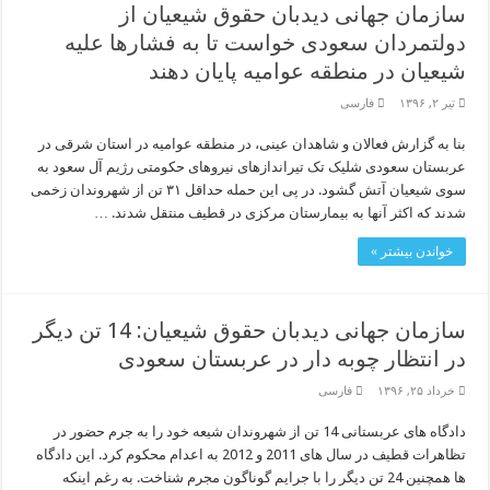
سازمان جهانی دیدبان حقوق شیعیان از
دولتمردان سعودی خواست تا به فشارها علیه
شیعیان در منطقه عوامیه پایان دهند
تیر ۲, ۱۳۹۶
فارسی
بنا به گزارش فعالان و شاهدان عینی، در منطقه عوامیه در استان شرقی در
عربستان سعودی شلیک تک تیراندازهای نیروهای حکومتی رژیم آل سعود به
سوی شیعیان آتش گشود. در پی این حمله حداقل ۳۱ تن از شهروندان زخمی
شدند که اکثر آنها به بیمارستان مرکزی در قطیف منتقل شدند. …
خواندن بیشتر »
سازمان جهانی دیدبان حقوق شیعیان: 14 تن دیگر
در انتظار چوبه دار در عربستان سعودی
خرداد ۲۵, ۱۳۹۶
فارسی
دادگاه های عربستانی 14 تن از شهروندان شیعه خود را به جرم حضور در
تظاهرات قطیف در سال های 2011 و 2012 به اعدام محکوم کرد. این دادگاه
ها همچنین 24 تن دیگر را با جرایم گوناگون مجرم شناخت. به رغم اینکه