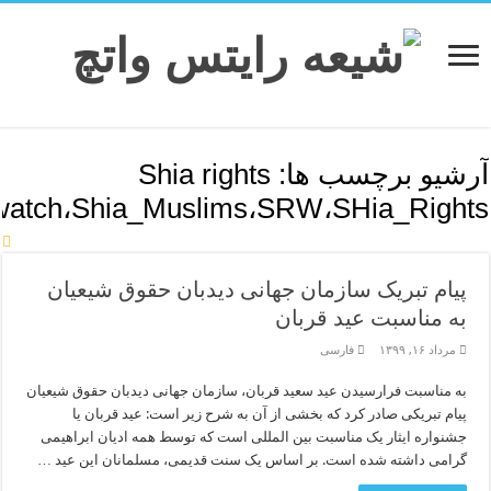
آرشیو برچسب ها:
Shia rights
watch،Shia_Muslims،SRW،SHia_Rights،شیعه_رایتس_ووت
پیام تبریک سازمان جهانی دیدبان حقوق شیعیان
به مناسبت عید قربان
مرداد ۱۶, ۱۳۹۹
فارسی
به مناسبت فرارسیدن عید سعید قربان، سازمان جهانی دیدبان حقوق شیعیان
پیام تبریکی صادر کرد که بخشی از آن به شرح زیر است: عید قربان یا
جشنواره ایثار یک مناسبت بین المللی است که توسط همه ادیان ابراهیمی
گرامی داشته شده است. بر اساس یک سنت قدیمی، مسلمانان این عید …