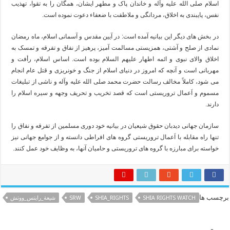
اسلام صلی الله علیه وآله و خاندان پاک و مطهر ایشان، همگان را به تقوا، تهذیب
نفس، پایبندی به اخلاق، مردانگی و ملاطفت با ضعفاء دعوت نموده است.
در بخش های دیگر این بیانیه آمده است: در آیین مقدس و آسمانی اسلام، ماه رمضان
نمادی از صلح و آشتی، همزیستی مسالمت آمیز، پرهیز از نفاق و تفرقه و تمسک به
اخلاق والای نبوی و ائمه اطهار علیهم السلام بوده است. اساس اسلام، رأفت و
مهربانی است و آنچه که امروز در دنیای اسلام از جنگ و خونریزی و قتل عام انجام
می شود، کاملاً مخالف رسالت حضرت محمد صلی الله علیه وآله و ناشی از تبلیغات
مسموم و اَعمال تروریستی است که قصد تخریب و تحریف وجهه و سیره اسلام را
دارند.
سازمان جهانی دیدبان حقوق شیعیان در بیانیه خود دوری مسلمین از تفرقه و نفاق را
تنها راه مقابله با اَعمال تروریستی گروه های افراطی دانسته و از جوامع جهانی نیز
خواسته برای مبارزه با گروه های تروریستی و حامیان آنها، به وظایف خود عمل کنند.
برچسب ها
SHIA RIGHTS WATCH
SHIA_RIGHTS
SRW
شيعة_رايتس_ووتش