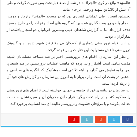
«المؤید» واقع در کوی «الجراف» در شمال صنعاء پایتخت یمن صورت گرفت و طی
آن بیش از 130 تن شهید و زخمی بر جای ماند.
نخستین انفجار، طی عملیاتی انتحاری بود که در مسجد «المؤید» رخ داد و دومین
انفجار با خودرو بمب گذاری شده بود که گروه های امداد و نجات را در خارج مسجد
هدف قرار داد. بنا به گزارش شاهدان عینی بیشترین قربانیان دو انفجار یادشده از
نمازگزاران بودند.
در این اقدام تروریستی شماری از کودکان بی دفاع نیز شهید شده اند و گروهک
تروریستی داعش مسئولیت این جنایات را بر عهده گرفت.
از نظر این سازمان، اقدام های تروریستی اخیر بر ضد مساجد مسلمانان شیعه
مذهب پیامی است آشکار و بی پرده که ماهیت عملیات تروریستیِ بر ضد شیعیانِ
یمن را به نمایش می گذارد و البته تلاشی است مشکوک که انگیزه های سیاسی و
مذهبی در پشت آن است و از دیرباز تا به امروز این سازمان در گزارش های خود آن
را برملا کرده است.
این سازمان در بیانیه ی خود از جامعه ی جهانی خواسته است تا اقدام های تروریستی
را محکوم کند و در راه تحت پیگرد قرار دادن مجریان آن و سپردنشان به دست
عدالت بکوشد و با مروّجان خشونت و تروریسم طایفه ایِ ضد انسانیت برخورد کند.