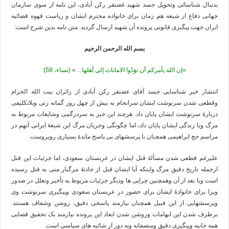
بدنبال شناسائى وتحویل جسد شهید غضنفر رکن آبادى، این نامه از سوى سازمان
جهانى دفاع از شیعه هم زمان براى خانواده محترم ایشان و ریاست قهوه قضائیه
ایران جهت پیگیرى قانونى پرونده آن شهید ارسال گردید. متن نامه بدین شرح است:
بسم الله الرحمن الرحیم
«إن الله یأمرکم أن تؤدّوا الامانات إلی أهلها…» (نساء، 58)
انتشار خبر شناسایی جسد آقای عضنفر رکن آبادی از زائران بیت الله الحرام
وقطعی شدن سرنوشت ایشان سرانجام به بیش از چهل روز گمانه زنی وبلاتکلیفی
دربارۀ سرنوشت ایشان پایان داد. هرچند این خبر به سردرگمی وشایعات مربوط به
مرگ ویا زندگی ایشان پایان داد، اما چگونگی وجریان مرگ این شیعۀ ایرانی آنهم در
مراسم حج ابراهیمی همچنان با پرسشهای بی پاسخ ماندۀ بسیاری روبروست.
علیرغم قطعی شدن مسألۀ قتل ایشان در عربستان سعودی، اما جزئیات این قتل
ازجمله تاریخ دقیق مرگ واینکه آیا ایشان قبل از حادثۀ مرگبار منی به قتل رسیده
است ویا بعد از آن وهمچنین چرایی ها ودیگر جزئیات مربوط به تأخیر وتعلل در صدور
ویزا برای خانوادۀ ایشان برای حضور در عربستان سعودی وپیگیری سرنوشت وی
وپرسشهایی از این قبیل همچنان نیازمند پاسخی دقیق، روشن وشفاف هستند.
برطرف شدن این ابهامات وروشن شدن ابعاد این پرونده نیازمند یک تحقیق قضایی
همه جانبه وپیگیری دقیق ومنصفانه وبه دور از شائبه های سیاسی است.