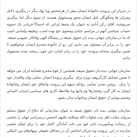
در جریان این پرونده، خانوادۀ ایشان بیش از هرشخص ویا نهاد دیگر در پیگیری دلایل
وچرایی ها وچگونگی قتل ایشان محق ومسئوول هستند. از سوی دیگر اما، پیگیری
سرنوشت آقای رکن آبادی به عنوان یک شیعۀ ایرانی که احتمالاً قربانی یک تسویه
حساب سیاسی آنهم در مراسم عبادی ومعنوی حج بوده است، وظیفه وامانتی است
که ما در سازمان جهانی دیده بان حقوق شیعه در پیشگاه الهی وافکار عمومی شیعه،
خود را در برابر آن مسئول می دانیم. این رو از خانودۀ محترم ایشان میخواهیم تا
ضمن پیگیری مجدانه پرونده، خود را در برابر امانت این خون ربیخته شده مسئوول
بدانند.
سازمان جهانی دیده بان حقوق شیعه، همچنین از قوۀ محترم قضائیۀ ایران می خواهد
تا ضمن تشکیل کارگروهی ویژه برای پیگیری پروندۀ ایشان تمامی توان واقتدار خود
را برای روشن شدن تمامی زوایای مبهم این پرونده واحقاق حق ایشان وخانوادۀ
ایشان به کار گیرد وفشارها وارعابها ویا ملاحظه کاری های سیاسی اسباب اغماض
وچشم پوشی از حقوق ایشان وخانواده شان نشود.
سازمان جهانی دیده بان حقوق شیعه به عنوان سازمانی که دفاع از حقوق مسلم
پیروان مکتب اهل بیت صلوات الله وسلامه علیهم اجمعین درسراسر جهان را بخشی
از رسالت ومأموریت ذاتی خود می داند، آمادگی کامل خود را برای ایفای نقشی
سازنده در این پرونده وبه جریان انداختن آن در محافل حقوقی ونهادهای بین المللی