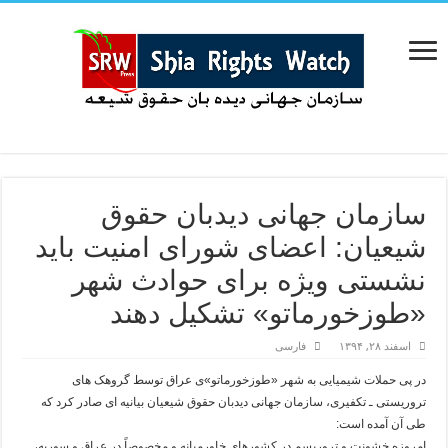
سازمان جهانی دیدبان حقوق
شیعیان: اعضای شورای امنیت باید
نشستی ویژه برای حوادث شهر
«طوزخورماتو» تشکیل دهند
اسفند ۲۸, ۱۳۹۴
فارسی
در پی حملات شیمیایی به شهر «طوزخورماتو»ی عراق توسط گروهک های
تروریستی ـ تکفیری، سازمان جهانی دیدبان حقوق شیعیان بیانیه ای صادر کرد که
طی آن آمده است:
امروزه خشونت و تروریسم در کشورهای خاورمیانه و مخصوصاً در عراق و سوریه،