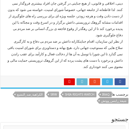
دینی، اخلاقی و قانونی، از هیچ جنایتی در گرفتن جان افراد بیشتری فروگذار نمی
کنند. لذا قاطعانه از جامعه جهانی، خصوصاً شورای امنیت، خواسته می شود که بدون
از دست دادن وقت و هرچه زودتر، جلسه ویژه ای برای بررسی راه های جلوگیری از
اقدامات مشابه گروهک تروریستی داعش برگزار و در اسرع وقت و مجدّانه با این
پدیده برخورد کند تا از این رهگذر از وقوع فاجعه ی بزرگ انسانی بر ضد مردم بی
دفاع جلوگیری شود.
از نظر این سازمان، اقدام جنایتکارانه داعش بر ضد مردم بی دفاع و به کارگیری
سلاح هایی که ممنوعیت جهانی دارد، هیچ بهانه و دستاویزی برای شورای امنیت باقی
نمی گذارد تا این شورا با توسل به آن ها از دخالت فعال و کارآمد برای عقب راندن
داعش و برخورد با دست های پشت پرده که از این گروهک تروریستی حمایت مالی و
معنوی می کنند خودداری کند.
برچسب ها
IRAQ
SHIA RIGHTS WATCH
SRW
الكراهية_ضد_التشيع
شيعة_رايتس_ووتش
جستجو