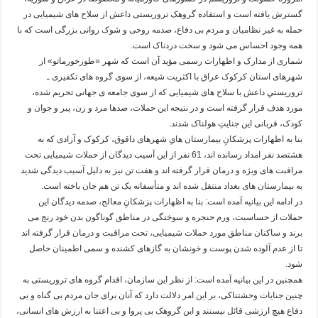
گسترش یافته است و استفاده گروهک تروریستی داعش از سلاح های شیمیایی در
حمله به غیر نظامیان و مردم بی دفاع، صدمه روحی و شوک روانی بزرگی است که با
همه وجود احساس می شود و سخت دردناک است.
شماری از مدارک و اظهارات رسمی مؤید آن است که شهر «طوزخورماتو» از
شهرهای استان کرکوک عراق با اکثریت شیعه، از سوی گروه های تکفیری ـ
تروریستیِ داعش با سلاح های شیمیایی که از سوی جامعه ی جهانی تحریم شده،
مورد هدف قرار گرفته است و در نتیجه این حملات، صدها مرد و زن، پیر و جوان و
کودک، قربانی این جنایتِ هولناک شدند.
بنا به اظهارات پزشکانِ بیمارستان هایِ شهرهای داقوق، کرکوک و آزادی که به
هشتصد نفر امداد رسانده اند، 61 نفر از این آسیب دیدگان از حملات شیمیایی تحت
مراقبت های ویژه و درمان قرار گرفته اند و هفت تن نیز به دلیل آسیب دیدگی شدید
به بیمارستان های بغداد منتقل شده اند و متأسفانه یک تن هم جان باخته است.
در ادامه این بیانیه آمده است: بنا به اظهارات پزشکانِ معالج، صدمه دیدگان این
حملات از حساسیت، ورم حنجره و سوختگی در مناطق گوناگون بدن خود رنج می
برند و ساکنان مناطق مورد حملات شیمیایی، تحت مراقبت و درمان قرار گرفته اند
تا از عدم آلوده شدن پوست و خونشان به گازهای کشنده و سمی اطمینان حاصل
شود.
همچنین در این بیانیه آمده است: از نظر این سازمان، اقدام گروه های تروریستی به
چنین جنایات وحشتناکی، بر این امر دلالت دارد که آنان برای جان مردم بی گناه و بی
دفاع هیچ ارزشی قائل نیستند و این گروهک بی پروا و بی اعتنا به ارزش های انسانی،