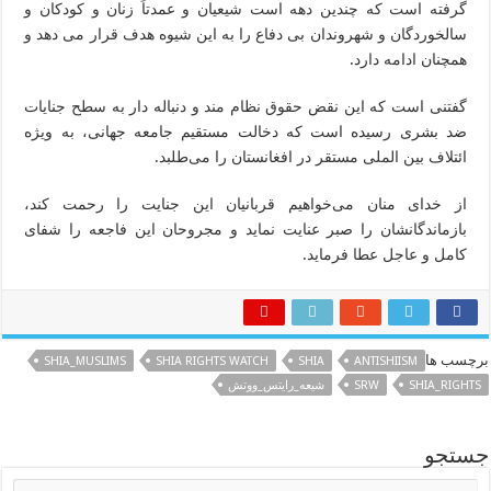
گرفته است که چندین دهه است شیعیان و عمدتاً زنان و کودکان و
سالخوردگان و شهروندان بی دفاع را به این شیوه هدف قرار می دهد و
همچنان ادامه دارد.
گفتنی است که این نقض حقوق نظام مند و دنباله دار به سطح جنایات
ضد بشری رسیده است که دخالت مستقیم جامعه جهانی، به ویژه
ائتلاف بین الملی مستقر در افغانستان را می‌طلبد.
از خدای منان می‌خواهیم قربانیان این جنایت را رحمت کند،
بازماندگانشان را صبر عنایت نماید و مجروحان این فاجعه را شفای
کامل و عاجل عطا فرماید.
برچسب ها
SHIA_MUSLIMS
SHIA RIGHTS WATCH
SHIA
ANTISHIISM
SHIA_RIGHTS
SRW
شیعه_رایتس_ووتش
جستجو