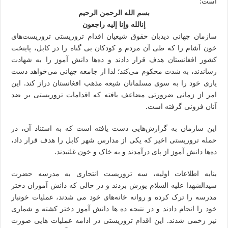
است:
بسم الله الرحمن الرحیم
إنالله وإنا إلیه راجعون
سازمان جهانی دیدبان حقوق شیعیان اقدام تروریستی تروریست‌های
خون آشام را که طی آن مردم و کودکان بی گناه را در کابل، پایتخت
کشور افغانستان هدف قرار دادند و ده‌ها دانش آموز را به شهادت
رساندند، به شدت محکوم می‌کند؛ لذا از جامعه جهانی می‌خواهد دست
یاری خود را به سوی مسلمانان شیعه مذهب افغانستان دراز کند. این
امر از زمانی ضرورتی مضاعف یافته که اقدامات تروریستی بر ضد
آنان فزونی گرفته است.
این سازمان به گزارش‌هایی دست یافته است که به استناد آن، در
حمله تروریستی اخیر که یکی از مدارس شهر کابل را هدف قرار داد،
ده‌ها دانش آموز از پای درآمدند و به خاک و خون غلتیدند.
بنابه اطلاعات اولیه، سه تروریست انتحاری به مدرسه حضرت
سیدالشهدا علیه السلام یورش بردند و در حالی که دانش آموزان دختر
مدرسه را ترک کرده و روانه خانه‌های خود می شدند، عملیات خونبار
خود را انجام دادند و در نتیجه ده ها دانش آموز دختر کشته و شماری
نیز زخمی شدند. این اقدام تروریستی در ادامه عملیات هایی صورت