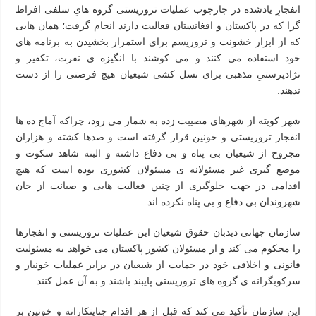
انفجارِ یادشده در چارچوب عملیات تروریستی گروه هایِ سلفی افراط
گرا که در پاکستان و افغانستان فعالیت دارند انجام گرفت؛ همان هایی
که از ابزار خشونت و تروریسم برای استمرار بخشیدن به برنامه های
خود استفاده می کنند و می کوشند با انگیزه ی نفرت، تکفیر و
نژادپرستیِ مذهبی برای نسل کشی شیعیان هیچ فرصتی را از دست
ندهند.
شهر کویته از شهرهای مصیبت زده به شمار می رود، چراکه آماج ده ها
انفجار تروریستی و خونین قرار گرفته است و صدها کشته و هزاران
مجروح از شیعیان بی پناه و بی دفاع داشته و البته شاهد سکوت و
موضع گیری غیر مسئولانه ی مسئولان کشوری بوده است که هیچ
اقدامی در جهت جلوگیری از چنین فعالیت هایی و صیانت از جان
شهروندان بی دفاع و بی پناه نکرده اند.
سازمان جهانی دیدبان حقوق شیعیان این عملیات تروریستی و انفجارها
را محکوم می کند و از مسئولان کشور پاکستان می خواهد به مسئولیت
قانونی و اخلاقی خود در حمایت از شیعیان در برابر عملیات خونبار و
سرکوبگرانه ی گروه های تروریستی پایبند باشند و به آن عمل کنند.
این سازمان تأکید می کند که قبل از هر اقدام جنایتکارانه و خونین بر