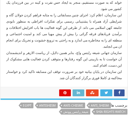
خواند که به صورت مستقیم، منجر به ایجاد حس نفرت و کینه در بین فرزندان یک
کشور می شود.
این سازمان، اعلام کرد: اجرای چنین مسابقاتی را به مثابه فراهم کردن جولان گاه و
شرایطی آزاد همراه با پشتیبانی رسمی برای تفکرات افراطی به منظور نابودی
جامعه کهن اسلامی می داند. از طرفی این گونه فعالیت ها باب افزایش اختلافات و
برآمدن فریادهای فرقه گرائی را بیش از پیش مهیا می کند و امنیت اجتماعی و
منطقه ای را به مخاطره می اندازد و به راحتی به ترویج خشونت و تحریک برای انجام
ان می انجامد.
سازمان جهانی شیعه رایتس واچ، بنابر همین دلایل، از ریاست الازهر و اندیشمندان
آن خواست تا به بازبینی این گونه رفتارها و متوقف کردن فعالیت هایی مشکوک از
این دست، اقدام کنند.
این سازمان در پایان بیانیه خود بر ضرورت توقف این مسابقه تاکید کرد و خواستار
محاکمه ی کاملا فوری برگزار کنندگان آن شد.
برچسب ها
EGYPT
ANTISHIISM
ANTI-CHIISME
ANTI_SHIISM
SHIA RIGHTS WATCH
شيعة_رايتس_ووتش