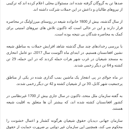
صدها تن به گروگان گرفته شده اند. مسئولان محلی اعلام کرده اند که ترکیبی
از نیروهای طالبان و داعش در این حملات شرکت داشته اند.
از سال گذشته، بیش از 1800 خانواده شیعه در روستای میرزاولنگ در محاصره
قرار دارند و این در حالی است که تاکنون تلاش های نیروهای امنیتی برای
کمک به محاصره شدگان بی نتیجه بوده است.
با بررسی رخدادهای چند سال گذشته شاهد افزایش حملات به مناطق شیعه
نشین افغانستان هستیم. در ابتدای ماه اگوست سال 2017، دو عامل انتحاری
به مسجد شیعیان در غرب شهر هرات حمله کردند که در این حمله، 29 تن
کشته و 64 تن دیگر زخمی شدند.
در ماه جولای در پی انفجار یک ماشین بمب گذاری شده در یکی از مناطق
پرجمعیت شهر کابل، 30 تن از شیعیان کشته و 42 تن دیگر زخمی شدند.
به گفته سازمان ملل متحد، تاکنون در سال جاری بیش از 1700 غیرنظامی در
کشور افغانستان کشته شده اند، که بیشتر آن ها متعلق به اقلیت شیعه
هستند.
سازمان جهانی دیدبان حقوق شیعیان هرگونه کشتار و اعمال خشونت را
محکوم می کند، همچنین این سازمان غیر دولتی بر ضرورت حمایت از حقوق