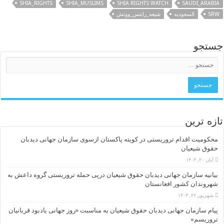
SHIA_RIGHTS
SHIA_MUSLIMS
SHIA RIGHTS WATCH
SAUDI_ARABIA
SRW
السعودیه
شیعه_رایتس_ووتش
جستجو
تازه ترین
محکومیت اقدام تروریستی در کویته پاکستان ازسوی سازمان جهانی دیدبان
حقوق شیعیان
آبان ۲۰, ۱۴۰۳
بیانیه سازمان جهانی دیدبان حقوق شیعیان درپی حمله تروریستی گروه داعش به
شهروندان کشور افغانستان
شهریور ۲۶, ۱۴۰۳
پیام سازمان جهانی دیدبان حقوق شیعیان به مناسبت «روز جهانی یادبود قربانیان
تروریسم»