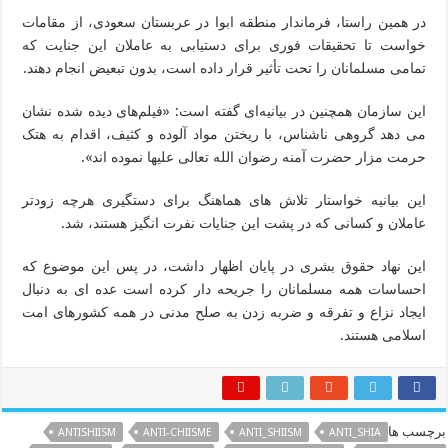
در همین راستا، فرماندار منطقه ابوا در عربستان سعودی، از مقامات
خواست تا تحقیقات فوری برای دستیابی به عاملان این جنایت که
تمامی مسلمانان را تحت تأثیر قرار داده است، بدون تبعیض انجام دهند.
این سازمان همچنین در بیانیه‌ای گفته است: «فیلم‌های دیده شده نشان
می دهد گروهی ناشناس، با ریختن مواد آلوده و کثیف، اقدام به هتک
حرمت مزار حضرت آمنه رضوان ‌الله تعالی علیها نموده اند».
این بیانیه خواستار تلاش های هماهنگ برای دستگیری هرچه زودتر
عاملان و کسانی که در پشت این جنایات نفرت انگیز هستند، شد.
این نهاد حقوق بشری در پایان اظهار داشت، در پس این موضوع که
احساسات همه مسلمانان را جریحه دار کرده است عده ای به دنبال
ایجاد نزاع و تفرقه و ضربه زدن به صلح مدنی در همه کشورهای امت
اسلامی هستند.
برچسب ها
ANTISHIISM
ANTI-CHIISME
ANTI_SHIISM
ANTI_SHIA