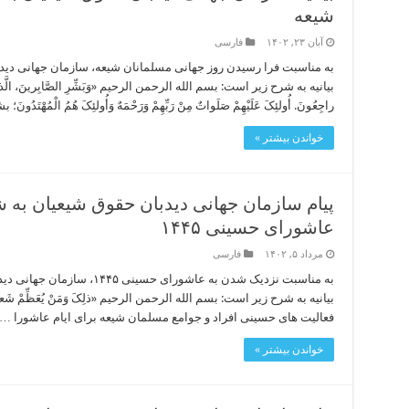
شیعه
آبان ۲۳, ۱۴۰۲
فارسی
به مناسبت فرا رسیدن روز جهانی مسلمانان شیعه، سازمان جهانی دیدبا
بیانیه به شرح زیر است: بسم الله الرحمن الرحیم «وَبَشِّرِ الصَّابِرینَ، الَّذینَ إِذا أَصابَ
راجِعُونَ. أُولئِکَ عَلَیْهِمْ صَلَواتٌ مِنْ رَبِّهِمْ وَرَحْمَهٌ وَأُولئِکَ هُمُ الْمُهْتَدُو
خواندن بیشتر »
پیام سازمان جهانی دیدبان حقوق شیعیان به 
عاشورای حسینی ۱۴۴۵
مرداد ۵, ۱۴۰۲
فارسی
به مناسبت نزدیک شدن به عاشورای
بیانیه به شرح زیر است: بسم الله الرحمن الرحیم «ذلِکَ وَمَنْ یُعَظِّمْ شَعائِرَ ال
فعالیت های حسینی افراد و جوامع مسلمان شیعه برای ایام عاشورا …
خواندن بیشتر »