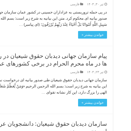
تیر ۳۰, ۱۴۰۳
فارسی
در پی حمله تروریستی به عزاداران حسینی در کشور عمان سازمان جها
صدور بیانیه ای محکوم کرد. متن این بیانیه به شرح زیر است: بسم الله الرحمن ال
سَبِیلِ اللَّهِ أَمْوَاتًا بَلْ أَحْیَاءٌ عِنْدَ رَبِّهِمْ یُرْزَقُونَ؛ (ای پیامبر) …
خواندن بیشتر »
پیام سازمان جهانی دیدبان حقوق شیعیان در را
ها در ماه محرم الحرام در برخی کشورهای ع
تیر ۲۳, ۱۴۰۳
فارسی
سازمان جهانی دیدبان حقوق شیعیان طی صدور بیانیه ای درخواست نمود
این بیانیه به شرح زیر است: بسم الله الرحمن الرحیم «وَمَنْ یُّعَظِّمْ شَعَآئرَ اللّ
الهی را بزرگ دارد، این کار نشانه تقوای …
خواندن بیشتر »
سازمان دیدبان حقوق شیعیان: دانشجویان عر