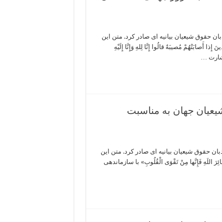
ن حقوق شیعیان بیانیه ای صادر کرد. متن این
تْهُمْ مُصیبَهٌ قالُوا إِنَّا لِلهِ وَإِنَّا إِلَیْهِ
نَ؛ بشارت …
شیعیان جهان به مناسبت
 حسینی ۱۴۴۵، سازمان جهانی دیدبان حقوق شیعیان بیانیه ای صادر کرد. متن این
لَهِ فَإِنَّها مِنْ تَقْوَى الْقُلُوبِ» با سازماندهی