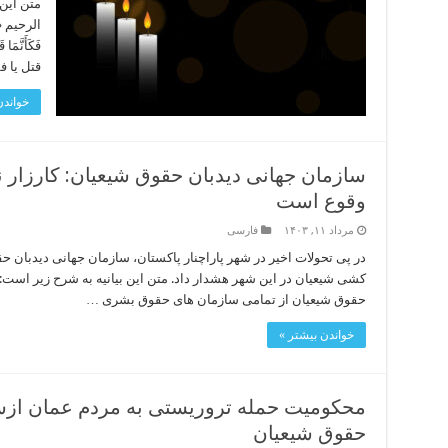
متن این 
الرحیم «مَن
فَکَأَنَّ
قتل یا 
خواندن
سازمان جهانی دیدبان حقوق شیعیان: کارزار 
وقوع است
مرداد ۱۱, ۱۴۰۳
فارسی
در پی تحولات اخیر در شهر پاراچنار پاکستان، سازمان جهانی دیدبان ح
کشی شیعیان در این شهر هشدار داد. متن این بیانیه به شرح زیر است:
حقوق شیعیان از تمامی سازمان های حقوق بشری …
خواندن بیشتر »
محکومیت حمله تروریستی به مردم عمان ازس
حقوق شیعیان