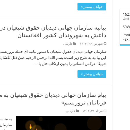
خواندن بیشتر »
1627
Unit
بیانیه سازمان جهانی دیدبان حقوق شیعیان د
SRWD
داعش به شهروندان کشور افغانستان
Pho
Fax:
شهریور ۲۶, ۱۴۰۳
فارسی
سازمان جهانی دیدبان حقوق شیعیان با صدور بیانیه ای حمله تروریستی 
این بیانیه به شرح زیر است: بسم الله الرحمن الرحیم «مَنْ قَتَلَ نَفْسًا بِغَیْرِ نَفْسٍ
جَمِیعًا؛ هرکس انسانی را بدون ارتکاب قتل یا …
خواندن بیشتر »
پیام سازمان جهانی دیدبان حقوق شیعیان به م
قربانیان تروریسم»
مرداد ۳۱, ۱۴۰۳
فارسی
به مناسب
سازمان ج