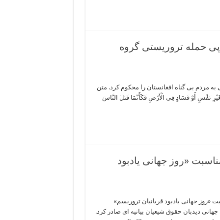
رپی حمله تروریستی گروه
به مردم بی گناه افغانستان را محکوم کرد. متن
 أَوْ فَسَادٍ فِی الْأَرْضِ فَکَأَنَّمَا قَتَلَ النَّاسَ
ناسبت «روز جهانی یادبود
ت «روز جهانی یادبود قربانیان تروریسم»
هانی دیدبان حقوق شیعیان بیانیه ای صادر کرد.