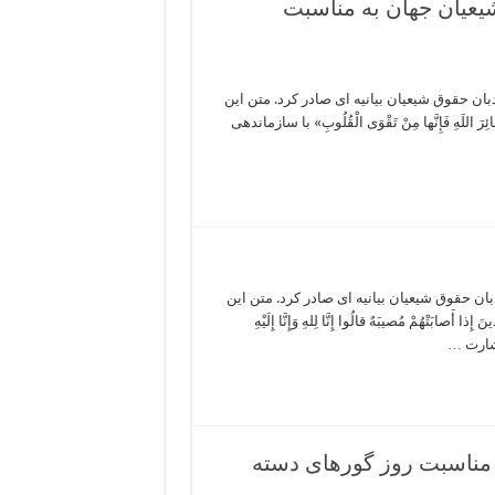
شیعیان جهان به مناسبت
 حسینی ۱۴۴۵، سازمان جهانی دیدبان حقوق شیعیان بیانیه ای صادر کرد. متن این
لَهِ فَإِنَّها مِنْ تَقْوَى الْقُلُوبِ» با سازماندهی
ن حقوق شیعیان بیانیه ای صادر کرد. متن این
تْهُمْ مُصیبَهٌ قالُوا إِنَّا لِلهِ وَإِنَّا إِلَیْهِ
نَ؛ بشارت …
ه مناسبت روز گورهای دسته