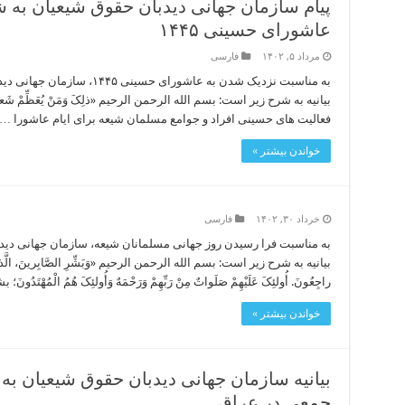
پیام سازمان جهانی دیدبان حقوق شیعیان به 
عاشورای حسینی ۱۴۴۵
مرداد ۵, ۱۴۰۲
فارسی
به مناسبت نزدیک شدن به عاشورای
بیانیه به شرح زیر است: بسم الله الرحمن الرحیم «ذلِکَ وَمَنْ یُعَظِّمْ شَعائِرَ ال
فعالیت های حسینی افراد و جوامع مسلمان شیعه برای ایام عاشورا …
خواندن بیشتر »
خرداد ۳۰, ۱۴۰۲
فارسی
به مناسبت فرا رسیدن روز جهانی مسلمانان شیعه، سازمان جهانی دیدبا
بیانیه به شرح زیر است: بسم الله الرحمن الرحیم «وَبَشِّرِ الصَّابِرینَ، الَّذینَ إِذا أَصابَ
راجِعُونَ. أُولئِکَ عَلَیْهِمْ صَلَواتٌ مِنْ رَبِّهِمْ وَرَحْمَهٌ وَأُولئِکَ هُمُ الْمُهْتَدُو
خواندن بیشتر »
بیانیه سازمان جهانی دیدبان حقوق شیعیان ب
جمعی در عراق