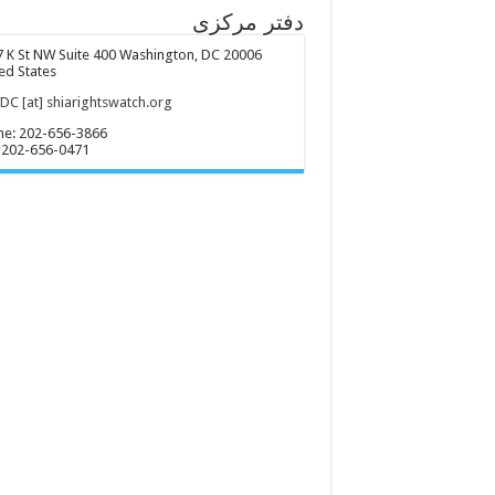
دفتر مرکزی
 K St NW Suite 400 Washington, DC 20006
ed States
C [at] shiarightswatch.org
ne: 202-656-3866
 202-656-0471