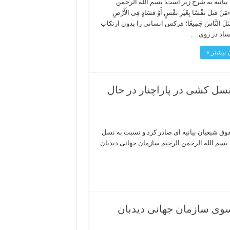
بیانیه به شرح زیر است: بسم الله الرحمن
ْ قَتَلَ نَفْسًا بِغَیْرِ نَفْسٍ أَوْ فَسَادٍ فِی الْأَرْضِ
مَا قَتَلَ النَّاسَ جَمِیعًا؛ هرکس انسانی را بدون ارتکاب
فساد در روی …
 بیشتر »
نسل کشی در پاراچنار در حال
قوق شیعیان بیانیه ای صادر کرد و نسبت به نسل
 بسم الله الرحمن الرحیم سازمان جهانی دیدبان
وی سازمان جهانی دیدبان