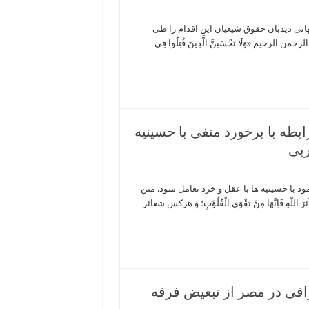
نی دیدبان حقوق شیعیان این اقدام را طی
رحیم «وَلَا تَحْسَبَنَّ الَّذِینَ قُتِلُوا فِی
بطه با برخورد منفی با حسینیه
ربی
 با حسینیه ها با عقل و خرد تعامل شود. متن
ٰهِ فَاِنَّهَا مِنْ تَقْوَى الْقُلُوْبِ؛ و هرکس شعائر
اقی در مصر از تبعیض فرقه